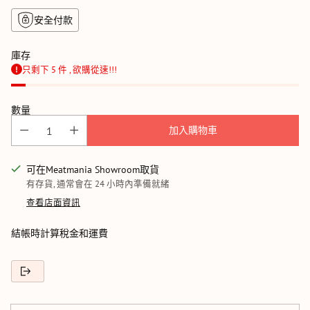
安全付款
庫存
只剩下 5 件 , 欲購從速!!!
數量
加入購物車
可在Meatmania Showroom取貨
有存貨, 通常會在 24 小時內準備就緒
查看店面資訊
結帳時計算稅金和運費
正
在