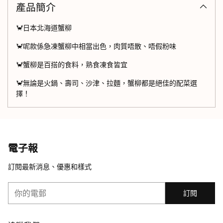
產品簡介
添
加
產
🦀日本北海道蟹柳
品
🦀呢款係急凍蟹柳中相當出色，肉質唔散、唔假粉味
入
購
🦀蟹柳是百搭的食料，熟食凍食皆宜
物
車
🦀無論是火鍋、壽司、沙津、拉麵，蟹柳都是絕佳的配菜選
擇！
電子報
訂閱最新消息、優惠和樣式
你
訂閱
的
電
郵